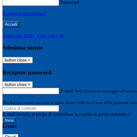
Password
Password dimenticata?
-
Entra con SPID
Entra con CIE
Seleziona utente
button close
×
Recupero password
button close
×
E-mail
Verrà inviato un messaggio all'indirizz
Non hai una e-mail associata al nome utente? Effettua il reset della password tram
E-mail inviata, si prega di controllare la casella di posta elettronica!
Errore