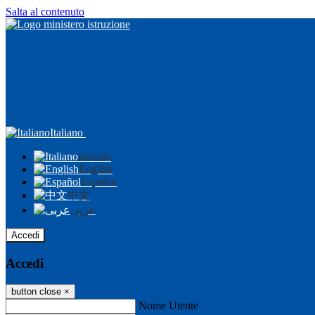
Salta al contenuto
Italiano
Italiano
English
Español
中文
عربى
Accedi
Accedi
button close
×
Nome Utente