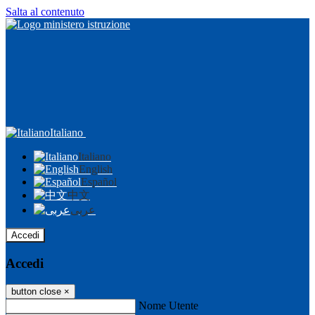
Salta al contenuto
Italiano
Italiano
English
Español
中文
عربى
Accedi
Accedi
button close
×
Nome Utente