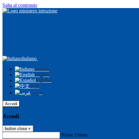
Salta al contenuto
Italiano
Italiano
English
Español
中文
عربى
Accedi
Accedi
button close
×
Nome Utente