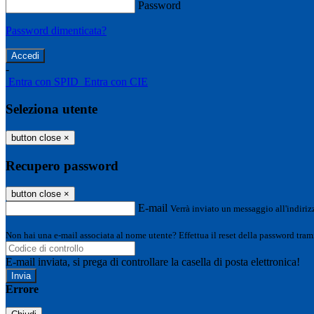
Password
Password dimenticata?
-
Entra con SPID
Entra con CIE
Seleziona utente
button close
×
Recupero password
button close
×
E-mail
Verrà inviato un messaggio all'indirizz
Non hai una e-mail associata al nome utente? Effettua il reset della password tram
E-mail inviata, si prega di controllare la casella di posta elettronica!
Errore