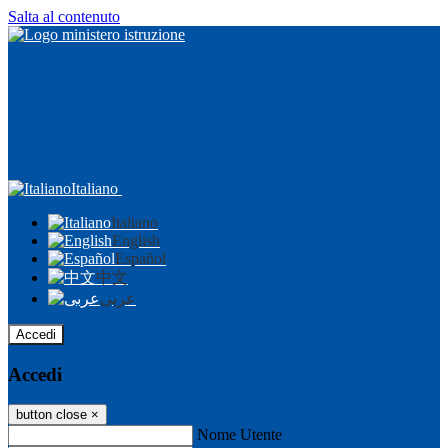
Salta al contenuto
Italiano
Italiano
English
Español
中文
عربى
Accedi
Accedi
button close
×
Nome Utente