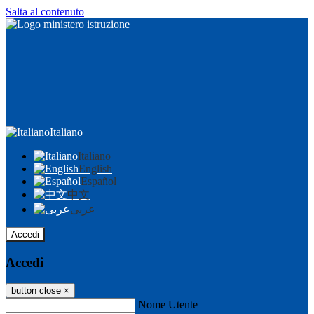
Salta al contenuto
Italiano
Italiano
English
Español
中文
عربى
Accedi
Accedi
button close
×
Nome Utente