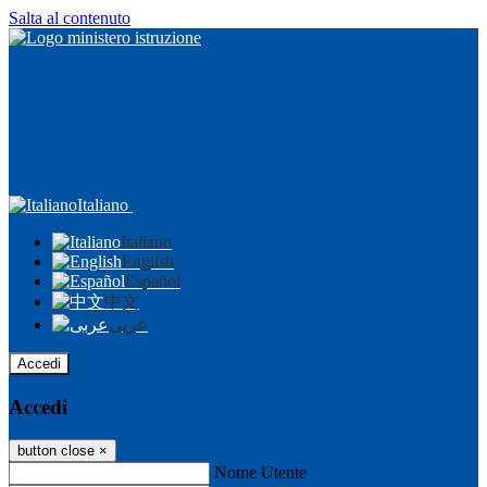
Salta al contenuto
Italiano
Italiano
English
Español
中文
عربى
Accedi
Accedi
button close
×
Nome Utente