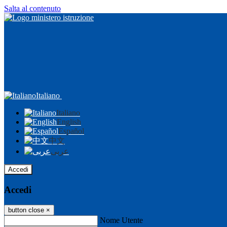
Salta al contenuto
Italiano
Italiano
English
Español
中文
عربى
Accedi
Accedi
button close
×
Nome Utente