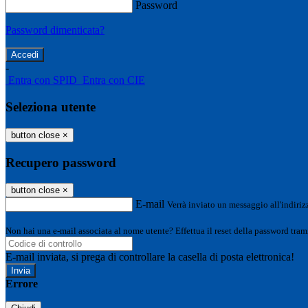
Password
Password dimenticata?
-
Entra con SPID
Entra con CIE
Seleziona utente
button close
×
Recupero password
button close
×
E-mail
Verrà inviato un messaggio all'indirizz
Non hai una e-mail associata al nome utente? Effettua il reset della password tram
E-mail inviata, si prega di controllare la casella di posta elettronica!
Errore