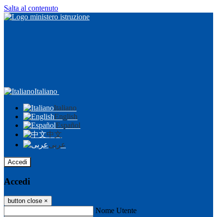
Salta al contenuto
Italiano
Italiano
English
Español
中文
عربى
Accedi
Accedi
button close
×
Nome Utente