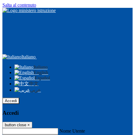
Salta al contenuto
Italiano
Italiano
English
Español
中文
عربى
Accedi
Accedi
button close
×
Nome Utente