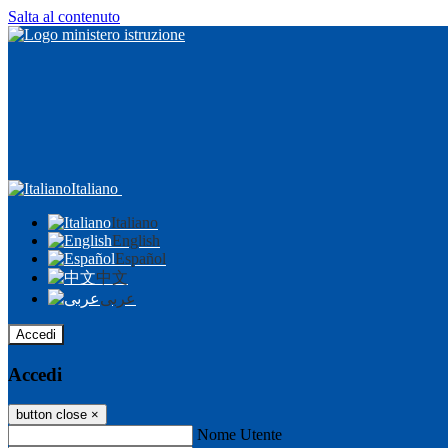
Salta al contenuto
Italiano
Italiano
English
Español
中文
عربى
Accedi
Accedi
button close
×
Nome Utente