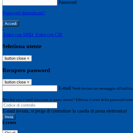
Password
Password dimenticata?
-
Entra con SPID
Entra con CIE
Seleziona utente
button close
×
Recupero password
button close
×
E-mail
Verrà inviato un messaggio all'indirizz
Non hai una e-mail associata al nome utente? Effettua il reset della password tram
E-mail inviata, si prega di controllare la casella di posta elettronica!
Errore