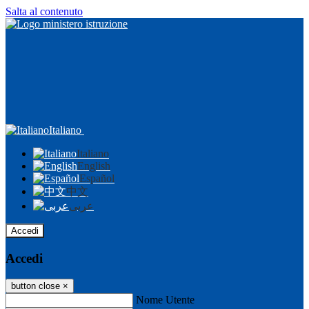
Salta al contenuto
Italiano
Italiano
English
Español
中文
عربى
Accedi
Accedi
button close
×
Nome Utente