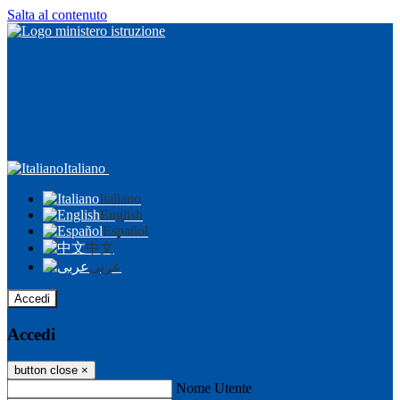
Salta al contenuto
Italiano
Italiano
English
Español
中文
عربى
Accedi
Accedi
button close
×
Nome Utente