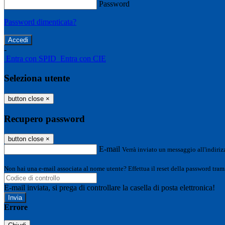
Password
Password dimenticata?
-
Entra con SPID
Entra con CIE
Seleziona utente
button close
×
Recupero password
button close
×
E-mail
Verrà inviato un messaggio all'indirizz
Non hai una e-mail associata al nome utente? Effettua il reset della password tram
E-mail inviata, si prega di controllare la casella di posta elettronica!
Errore