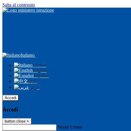
Salta al contenuto
Italiano
Italiano
English
Español
中文
عربى
Accedi
Accedi
button close
×
Nome Utente