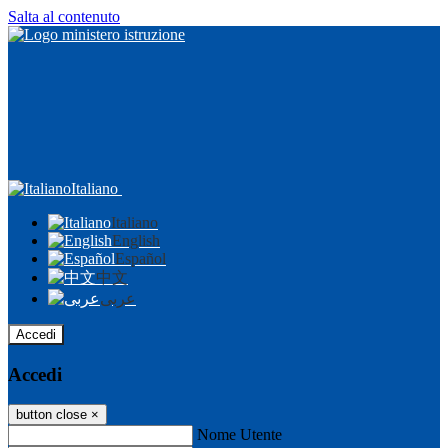
Salta al contenuto
Italiano
Italiano
English
Español
中文
عربى
Accedi
Accedi
button close
×
Nome Utente