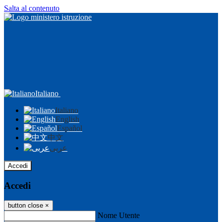
Salta al contenuto
Italiano
Italiano
English
Español
中文
عربى
Accedi
Accedi
button close
×
Nome Utente