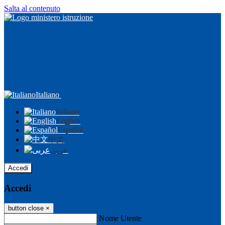
Salta al contenuto
Italiano
Italiano
English
Español
中文
عربى
Accedi
Accedi
button close
×
Nome Utente