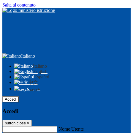
Salta al contenuto
Italiano
Italiano
English
Español
中文
عربى
Accedi
Accedi
button close
×
Nome Utente