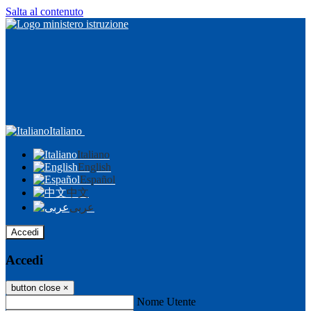
Salta al contenuto
Italiano
Italiano
English
Español
中文
عربى
Accedi
Accedi
button close
×
Nome Utente