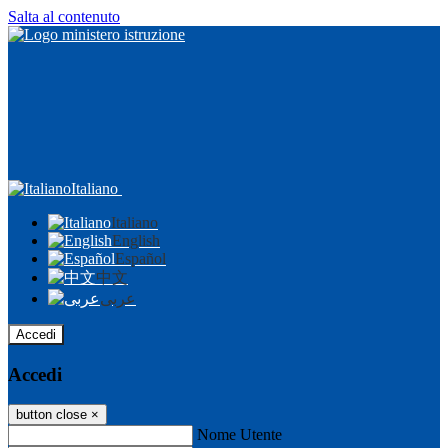
Salta al contenuto
Italiano
Italiano
English
Español
中文
عربى
Accedi
Accedi
button close
×
Nome Utente