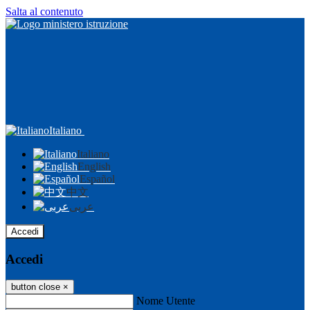
Salta al contenuto
Italiano
Italiano
English
Español
中文
عربى
Accedi
Accedi
button close
×
Nome Utente