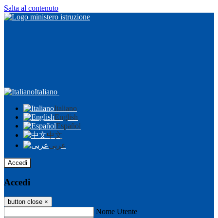
Salta al contenuto
Italiano
Italiano
English
Español
中文
عربى
Accedi
Accedi
button close
×
Nome Utente