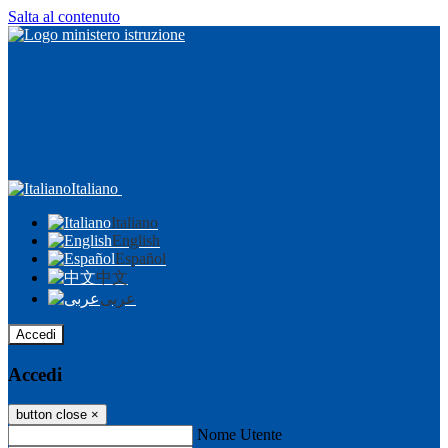
Salta al contenuto
Italiano
Italiano
English
Español
中文
عربى
Accedi
Accedi
button close
×
Nome Utente