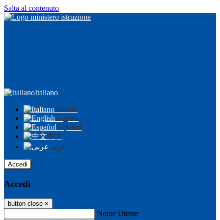
Salta al contenuto
Italiano
Italiano
English
Español
中文
عربى
Accedi
Accedi
button close
×
Nome Utente