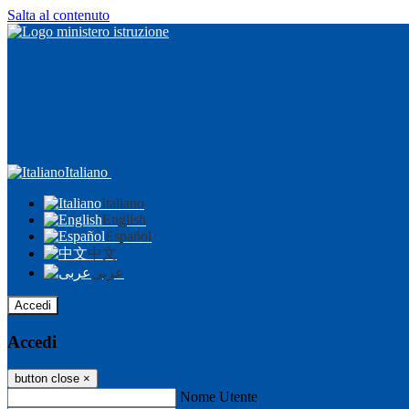
Salta al contenuto
Italiano
Italiano
English
Español
中文
عربى
Accedi
Accedi
button close
×
Nome Utente