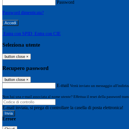
Password
Password dimenticata?
-
Entra con SPID
Entra con CIE
Seleziona utente
button close
×
Recupero password
button close
×
E-mail
Verrà inviato un messaggio all'indirizz
Non hai una e-mail associata al nome utente? Effettua il reset della password tram
E-mail inviata, si prega di controllare la casella di posta elettronica!
Errore