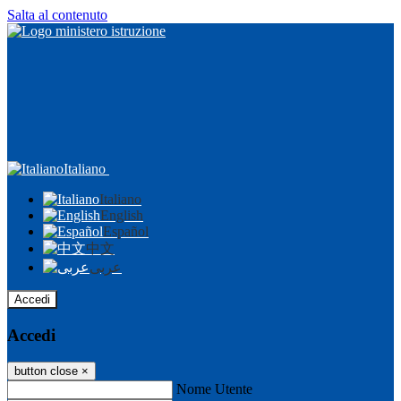
Salta al contenuto
Italiano
Italiano
English
Español
中文
عربى
Accedi
Accedi
button close
×
Nome Utente